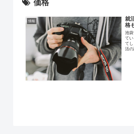
価格
就
情報
格
池袋
てい
てし
活の