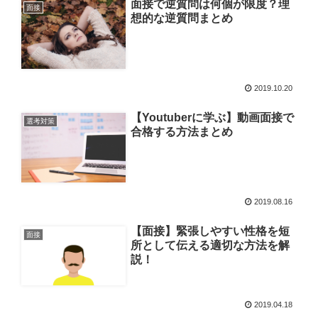
面接で逆質問は何個が限度？理
面接
想的な逆質問まとめ
2019.10.20
【Youtuberに学ぶ】動画面接で
選考対策
合格する方法まとめ
2019.08.16
【面接】緊張しやすい性格を短
面接
所として伝える適切な方法を解
説！
2019.04.18