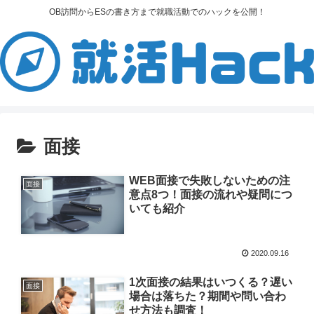
OB訪問からESの書き方まで就職活動でのハックを公開！
面接
WEB面接で失敗しないための注
面接
意点8つ！面接の流れや疑問につ
いても紹介
2020.09.16
1次面接の結果はいつくる？遅い
面接
場合は落ちた？期間や問い合わ
せ方法も調査！