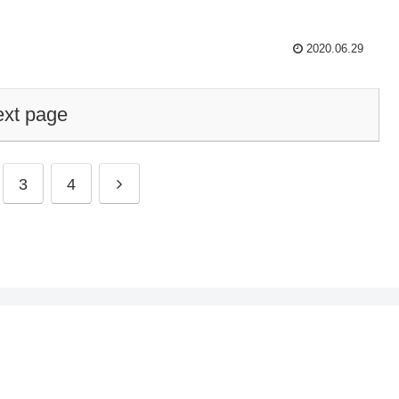
2020.06.29
xt page
3
4