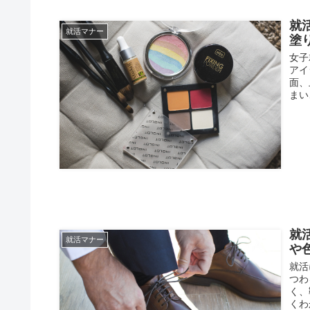
就
就活マナー
塗
女子
アイ
面、
まい
就
就活マナー
や
就活
つわ
く、
くわ