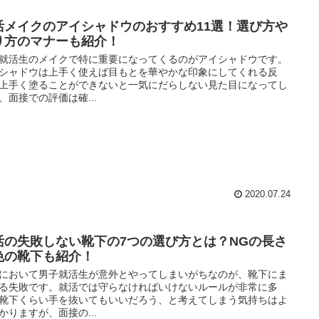
活メイクのアイシャドウのおすすめ11選！選び方や
り方のマナーも紹介！
就活生のメイクで特に重要になってくるのがアイシャドウです。
シャドウは上手く使えば目もとを華やかな印象にしてくれる反
上手く塗ることができないと一気にだらしない見た目になってし
、面接での評価は確...
2020.07.24
活の失敗しない靴下の7つの選び方とは？NGの長さ
色の靴下も紹介！
において男子就活生が意外とやってしまいがちなのが、靴下にま
る失敗です。就活では守らなければいけないルールが非常に多
靴下くらい手を抜いてもいいだろう、と考えてしまう気持ちはよ
かりますが、面接の...