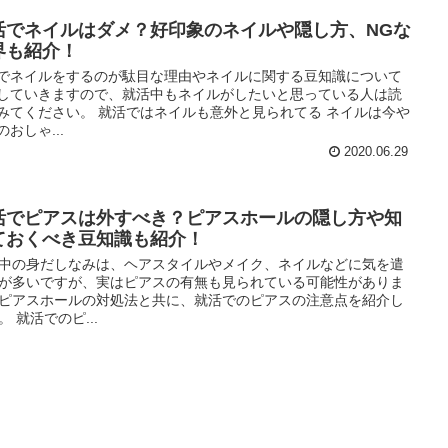
活でネイルはダメ？好印象のネイルや隠し方、NGな
界も紹介！
でネイルをするのが駄目な理由やネイルに関する豆知識について
していきますので、就活中もネイルがしたいと思っている人は読
みてください。 就活ではネイルも意外と見られてる ネイルは今や
おしゃ...
2020.06.29
活でピアスは外すべき？ピアスホールの隠し方や知
ておくべき豆知識も紹介！
中の身だしなみは、ヘアスタイルやメイク、ネイルなどに気を遣
が多いですが、実はピアスの有無も見られている可能性がありま
ピアスホールの対処法と共に、就活でのピアスの注意点を紹介し
。 就活でのピ...