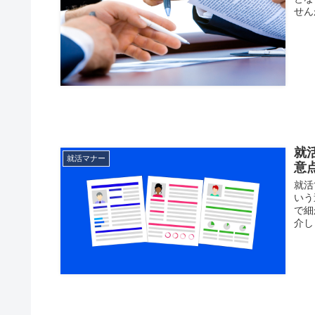
せん
就
就活マナー
意
就活
いう
で細
介し