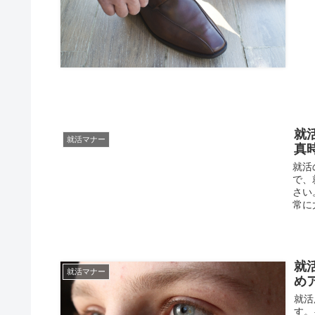
就
就活マナー
真
就活
で、
さい
常に大
就
就活マナー
め
就活
す。