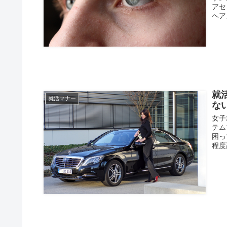
アセ
ヘア
就
就活マナー
な
女子
テム
困っ
程度