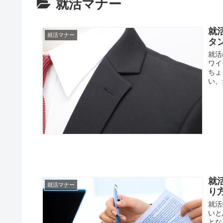
就活マナー
就
就活マナー
タ
就活
ワイ
ちょ
い、
就
就活マナー
り
就活
いと
とな