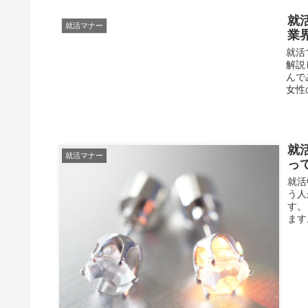
就
就活マナー
業
就活
解説
んで
女性の
就
就活マナー
っ
就活
う人
す。
ます