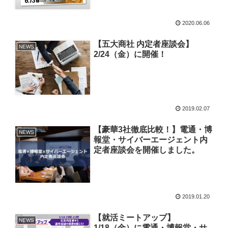
2020.06.06
【五大商社 内定者座談会】
NEWS
2/24（金）に開催！
2019.02.07
【豪華3社徹底比較！】電通・博
NEWS
報堂・サイバーエージェント内
定者座談会を開催しました。
2019.01.20
【就活ミートアップ】
NEWS
1/18（金）に電通・博報堂・サ