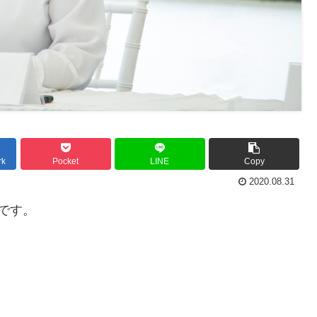
rk
Pocket
LINE
Copy
2020.08.31
です。