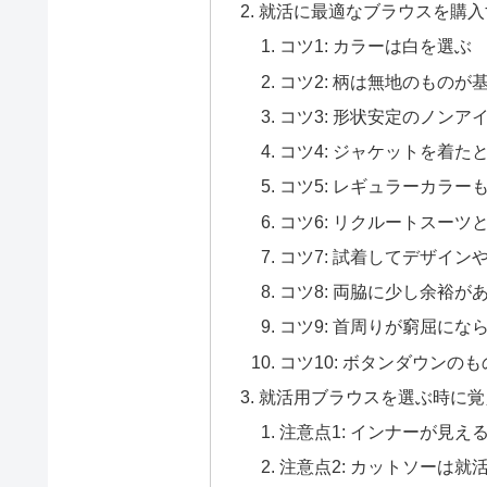
就活に最適なブラウスを購入
コツ1: カラーは白を選ぶ
コツ2: 柄は無地のものが
コツ3: 形状安定のノンア
コツ4: ジャケットを着
コツ5: レギュラーカラ
コツ6: リクルートスー
コツ7: 試着してデザイン
コツ8: 両脇に少し余裕が
コツ9: 首周りが窮屈にな
コツ10: ボタンダウンの
就活用ブラウスを選ぶ時に覚
注意点1: インナーが見え
注意点2: カットソーは就