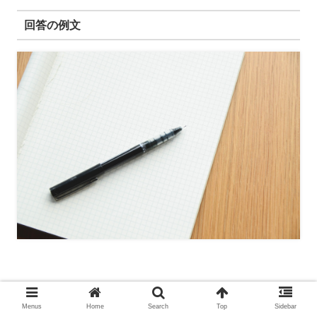
回答の例文
1次面接の質問で、自己PRを聞かれた際の回答の例文の
Menus
Home
Search
Top
Sidebar
1つが以下
です。