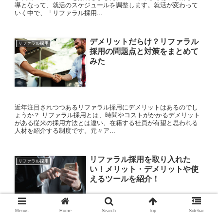
導となって、就活のスケジュールを調整します。就活が変わって
いく中で、「リファラル採用...
デメリットだらけ？リファラル
リファラル採用
採用の問題点と対策をまとめて
みた
近年注目されつつあるリファラル採用にデメリットはあるのでし
ょうか？ リファラル採用とは、時間やコストがかかるデメリット
がある従来の採用方法とは違い、在籍する社員が有望と思われる
人材を紹介する制度です。元々ア...
リファラル採用を取り入れた
リファラル採用
い！メリット・デメリットや使
えるツールを紹介！
Menus
Home
Search
Top
Sidebar