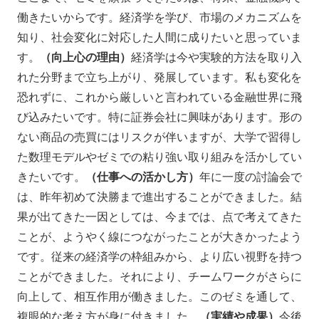
働きたいからです。経済学を学び、市場のメカニズムを
知り、社会変化に対応した人間に成りたいと思っていま
す。
（向上心の理由）
経済学は今や実験的方法を取り入
れた分野まで立ち上がり、発展しています。私も変化を
恐れずに、これから厳しいと言われている金融世界に飛
び込みたいです。特に証券会社に興味があります。形の
ない商品の売買にはリスクが伴いますが、大学で習得し
た数理モデルやゼミでの粘り強い取り組みを活かしてい
きたいです。
（仕事への活かし方）
年に一度の討論会で
は、昨年初めて決勝まで進出することができました。結
果が出てきた一因としては、今までは、点で考えてきた
ことが、ようやく線につながったことが大きかったよう
です。従来の経済学の枠組みから、より広い視野を持つ
ことができました。それにより、チームワークがさらに
向上して、相互作用が働きました。このゼミを通して、
複眼的な考え方が身に付きました。
（実績や成果）
今後