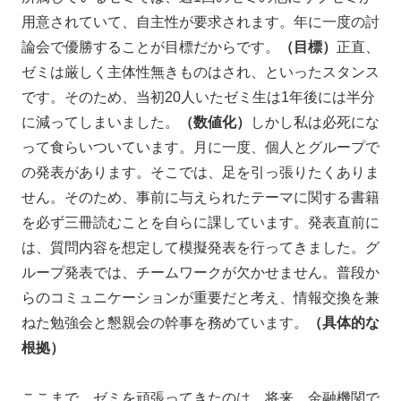
用意されていて、自主性が要求されます。年に一度の討
論会で優勝することが目標だからです。
（目標）
正直、
ゼミは厳しく主体性無きものはされ、といったスタンス
です。そのため、当初20人いたゼミ生は1年後には半分
に減ってしまいました。
（数値化）
しかし私は必死にな
って食らいついています。月に一度、個人とグループで
の発表があります。そこでは、足を引っ張りたくありま
せん。そのため、事前に与えられたテーマに関する書籍
を必ず三冊読むことを自らに課しています。発表直前に
は、質問内容を想定して模擬発表を行ってきました。グ
ループ発表では、チームワークが欠かせません。普段か
らのコミュニケーションが重要だと考え、情報交換を兼
ねた勉強会と懇親会の幹事を務めています。
（具体的な
根拠）
ここまで、ゼミを頑張ってきたのは、将来、金融機関で