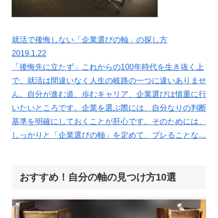
就活で後悔しない「企業選びの軸」の探し方
2019.1.22
「後悔先に立たず」これからの100年時代を生き抜く上
で、就活は間違いなく人生の岐路の一つに違いありませ
ん。自分が進む道、歩むキャリア、企業選びは慎重に行
いたいところです。企業を選ぶ際には、自分なりの判断
基準を明確にしておくことが肝心です。そのためには、
しっかりと「企業選びの軸」を定めて、ブレることな…
おすすめ！自分の軸の見つけ方10選