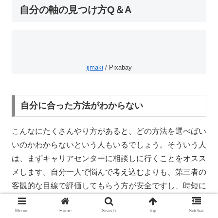
自分の軸の見つけ方Q＆A
ijmaki
/ Pixabay
自分に合った方法がわからない
こんなにたくさんやり方があると、どの方法を選べばい
いのかわからないという人もいるでしょう。そういう人
は、まずキャリアセンターに相談しに行くことをオスス
メします。自分一人で悩んで考え込むよりも、第三者の
客観的な目線で評価してもらう方が安全ですし、時短に
なります。
Menus
Home
Search
Top
Sidebar
大切なのは｢どんな方法を選んだか？｣ではなく、｢自分