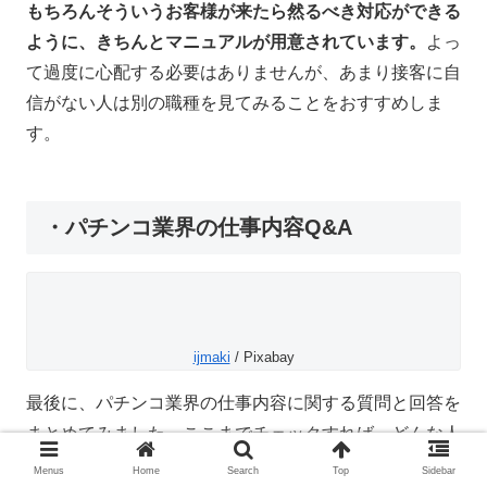
もちろんそういうお客様が来たら然るべき対応ができる
ように、きちんとマニュアルが用意されています。
よっ
て過度に心配する必要はありませんが、あまり接客に自
信がない人は別の職種を見てみることをおすすめしま
す。
・パチンコ業界の仕事内容Q&A
ijmaki
/ Pixabay
最後に、パチンコ業界の仕事内容に関する質問と回答を
まとめてみました。ここまでチェックすれば、どんな人
でもパチンコ業界で働けるようになるはずです！
Menus
Home
Search
Top
Sidebar