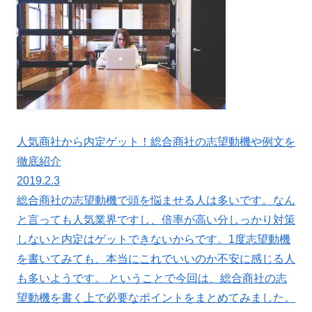
人気商社から内定ゲット！総合商社の志望動機や例文を
徹底紹介
2019.2.3
総合商社の志望動機で頭を悩ませる人は多いです。なん
と言っても人気業界ですし、倍率が高い分しっかり対策
しないと内定はゲットできないからです。1度志望動機
を書いてみても、本当にこれでいいのか不安に感じる人
も多いようです。 ということで今回は、総合商社の志
望動機を書く上で必要なポイントをまとめてみました。