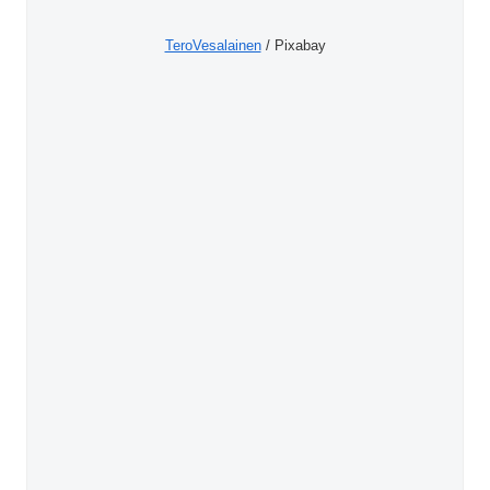
TeroVesalainen
/ Pixabay