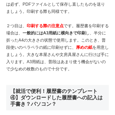
は必ず、
PDF
ファイルとして保存し直したものを送り
ましょう。印刷する際も同様です。
２つ目は、
印刷する際の注意点
です。履歴書を印刷する
場合は、
一般的にはA3用紙に横向きで印刷
し、半分に
折った
A4
の大きさの状態で使用します。このとき、普
段使いのペラペラの紙に印刷せずに、
厚めの紙
を用意し
ましょう。大きな本屋さんや文房具屋さんに行けば手に
入ります。
A3
用紙は、普段はあまり使う機会がないの
で少なめの枚数のもので十分です。
【就活で便利！履歴書のテンプレート
④】ダウンロードした履歴書への記入は
手書き？パソコン？