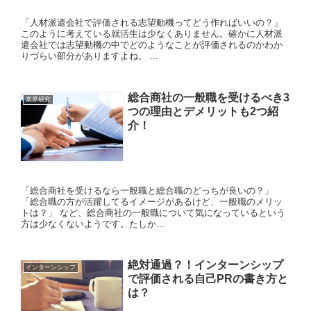
「人材派遣会社で評価される志望動機ってどう作ればいいの？」
このように考えている就活生は少なくありません。確かに人材派
遣会社では志望動機の中でどのようなことが評価されるのかわか
りづらい部分がありますよね。 ...
総合商社の一般職を受けるべき3
業界研究
つの理由とデメリットも2つ紹
介！
「総合商社を受けるなら一般職と総合職のどっちが良いの？」
「総合職の方が活躍してるイメージがあるけど、一般職のメリッ
トは？」 など、総合商社の一般職について気になっているという
方は少なくないようです。たしか...
絶対通過？！インターンシップ
インターンシップ
で評価される自己PRの書き方と
は？