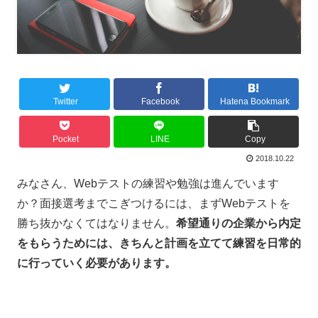
Twitter
Facebook
Hatena Bookmark
Pocket
LINE
Copy
2018.10.22
みなさん、
Web
テストの練習や勉強は進んでいます
か？面接選考までこぎつけるには、まず
Web
テストを
勝ち抜かなくてはなりません。
希望通りの企業から内定
をもらうためには、きちんと計画を立てて練習を日常的
に行っていく必要があります。