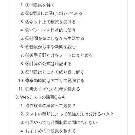
①問題集を解く
②1度試しに受けに行ってみる
③ネット上で模試を受ける
④パソコンを日常的に使う
⑤時間を気にしながら生活する
⑥普段から本や新聞を読む
⑦苦手分野だけをノートにまとめる
⑧計算の公式は暗記する
⑨問題はとにかく繰り返し解く
⑩移動時間はアプリで勉強する
⑪考えすぎない思考を鍛える
Webテストの練習Q＆A
適性検査の練習って必要？
テストの種類によって勉強方法は分けるべき？
何回やっても時間制限に間に合わない
おすすめの問題集を教えて！