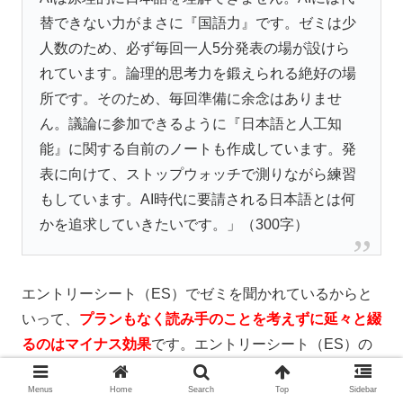
替できない力がまさに『国語力』です。ゼミは少
人数のため、必ず毎回一人5分発表の場が設けら
れています。論理的思考力を鍛えられる絶好の場
所です。そのため、毎回準備に余念はありませ
ん。議論に参加できるように『日本語と人工知
能』に関する自前のノートも作成しています。発
表に向けて、ストップウォッチで測りながら練習
もしています。AI時代に要請される日本語とは何
かを追求していきたいです。」（300字）
エントリーシート（ES）でゼミを聞かれているからと
いって、
プランもなく読み手のことを考えずに延々と綴
るのはマイナス効果
です。エントリーシート（ES）の
ゼミを書く際に、注意したい点を確認しておきましょ
Menus
Home
Search
Top
Sidebar
う。