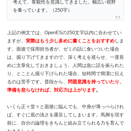
考えて、客観性を意識してきました。幅広い視野
を養っています。（250字）
上記の例文では、OpenESの250文字以内に合わせてい
ますが、
実際はもう少し多めに書くことをおすすめ
しま
す。面接で採用担当者が、ゼミの話に食いついた場合
は、掘り下げてきますので、
深く考えを巡らせ、一度長
めに文章化
しておきましょう。人間は急に話を振られた
り、とことん掘り下げられた場合、短時間で簡潔に伝え
るのは苦手です。普段から、
問題意識を持っていたり、
準備を怠らなければ、対応力は上がります
。
いくら正々堂々と面接に臨んでも、中身が薄っぺらけれ
ば、すぐに底の浅さを露呈してしまいます。馬脚を現す
前に、自分の論理をきちんと組み立てられる力を育んで