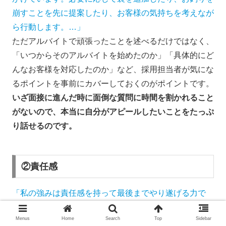
崩すことを先に提案したり、お客様の気持ちを考えなが
ら行動します。…」
ただアルバイトで頑張ったことを述べるだけではなく、
「いつからそのアルバイトを始めたのか」「具体的にど
んなお客様を対応したのか」など、採用担当者が気にな
るポイントを事前にカバーしておくのがポイントです。
いざ面接に進んだ時に面倒な質問に時間を割かれること
がないので、本当に自分がアピールしたいことをたっぷ
り話せるのです。
②責任感
「私の強みは責任感を持って最後までやり遂げる力で
す。塾講師のアルバイトを2年間行っており、3年生の
Menus
Home
Search
Top
Sidebar
春に受け持っていた中学２年生の生徒の点数を伸ばしま