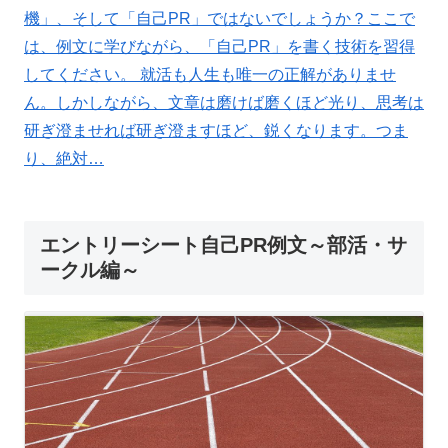
機」、そして「自己PR」ではないでしょうか？ここで
は、例文に学びながら、「自己PR」を書く技術を習得
してください。 就活も人生も唯一の正解がありませ
ん。しかしながら、文章は磨けば磨くほど光り、思考は
研ぎ澄ませれば研ぎ澄ますほど、鋭くなります。つま
り、絶対…
エントリーシート自己PR例文～部活・サ
ークル編～