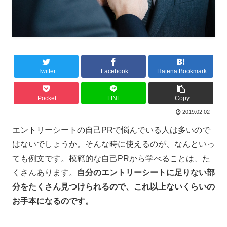
Twitter
Facebook
Hatena Bookmark
Pocket
LINE
Copy
2019.02.02
エントリーシートの自己
PR
で悩んでいる人は多いので
はないでしょうか。そんな時に使えるのが、なんといっ
ても例文です。模範的な自己
PR
から学べることは、た
くさんあります。
自分のエントリーシートに足りない部
分をたくさん見つけられるので、これ以上ないくらいの
お手本になるのです。