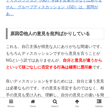
ディスカッション（GD）を課す企業も少なくはありま
せん。グループディスカッション（GD）は、質問が
あ…
原因②他人の意見を批判ばかりしている
これも、自己主張が得意な人にありがちな間違いです。
もちろんディスカッションですから意見を言うことが
NGという訳ではありませんが、
自分と意見が違うから
といって頭ごなしに否定する行為は確実に悪印象
です。
良いディスカッションをするためには、自分と違う意見
は必要なものです。その意見を否定するのではなく、相
手の意見も受け入れ、理解し、自分の意見との違いを簡
潔に指摘してみましょう。そうすれば、周りの人がどち
Menus
Home
Search
Top
Sidebar
らが良いかを考えてくれます。