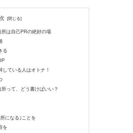
次
短所は自己PRの絶好の場
拠
きる
UP
解している人はオトナ！
つ
短所って、どう書けばいい？
所になる｣ことを
容を